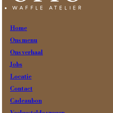
Abonneer
Home
Onze locatie
Ons menu
Katelijnestraat 1, 8000 Brugge
Ons verhaal
Jobs
Dagelijks geopend 10:00 – 20:00 uur
Locatie
Contacteer ons
Contact
Cadeaubon
info@ottowaffleatelier.be