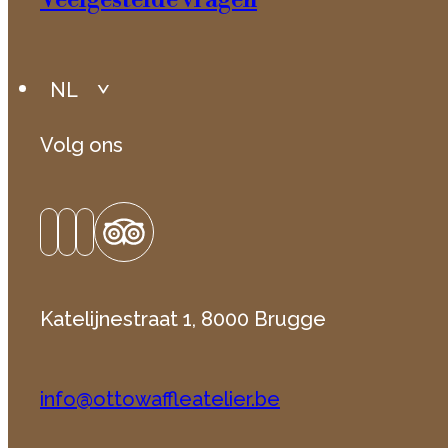
Veelgestelde vragen
050 65 81 75
NL
BE0758672038
Volg ons
NL
Katelijnestraat 1, 8000 Brugge
info@ottowaffleatelier.be