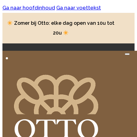
Ga naar hoofdinhoud
Ga naar voettekst
Zomer bij Otto: elke dag open van 10u tot
20u
Onze nieuwsbrief
Mis ons smakelijke nieuws en speciale
aanbiedingen niet!
E-mail