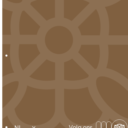
Volg ons
NL